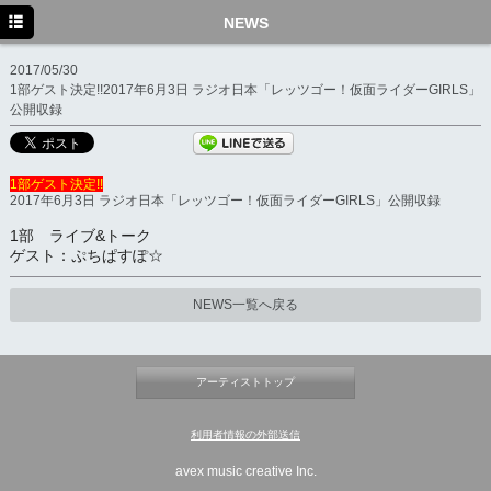
HOME
NEWS
NEWS
2017/05/30
1部ゲスト決定!!2017年6月3日 ラジオ日本「レッツゴー！仮面ライダーGIRLS」
DISCO
公開収録
BIO
1部ゲスト決定!!
MOVIE
2017年6月3日 ラジオ日本「レッツゴー！仮面ライダーGIRLS」公開収録
MEDIA
1部 ライブ&トーク
ゲスト：ぷちぱすぽ☆
NEWS一覧へ戻る
アーティストトップ
利用者情報の外部送信
avex music creative Inc.