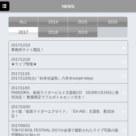
HOME
NEWS
NEWS
ALL
2014
2015
2016
DISCO
2017
2018
2019
BIO
2017/12/18
事務所サイト開設！
MOVIE
2017/12/18
★ライブ情報★
MEDIA
2017/11/16
2017/11/20(火)『杉本生誕祭』六本木morph-tokyo
2017/11/03
PANDORA、仮面ライダービルド主題歌CD 2018年1月24日に発
売決定！ 数量限定でフルボトルセット付き！
2017/10/20
タイ版「仮面ライダーエグゼイド」「EX-AID」主題歌 配信決
定！
2017/09/22
TOKYO IDOL FESTIVAL 2017の会場で撮影されたライブ写真の販
売開始のお知らせ